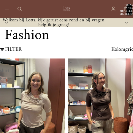
TOTAA
AANTA
ARTIKELE
WINKELWA
0
Welkom bij Lotts, kijk gerust eens rond en bij vragen
help ik je graag!
Fashion
FILTER
Kolomgri
t-
t-
shirt
shirt
beige
bruin