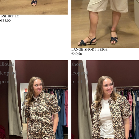
T-SHIRT LO
€33,00
LANGE SHORT BEIGE
€49,50
Blouse
short
leopard
leopard
print
print