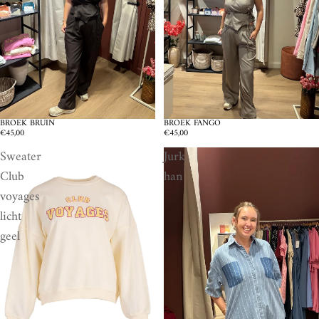
BROEK FANGO
BROEK BRUIN
€45,00
€45,00
Sweater
Jurk
Club
han
voyages
licht
geel