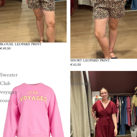
BLOUSE LEOPARD PRINT
€49,50
SHORT LEOPARD PRINT
€43,50
Sweater
Jurk
Club
Bordeaux
voyages
roze