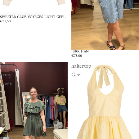
SWEATER CLUB VOYAGES LICHT GEEL
€55,50
JURK HAN
UITVERKOCHT
€78,00
Jurk
haltertop
army
Geel
green