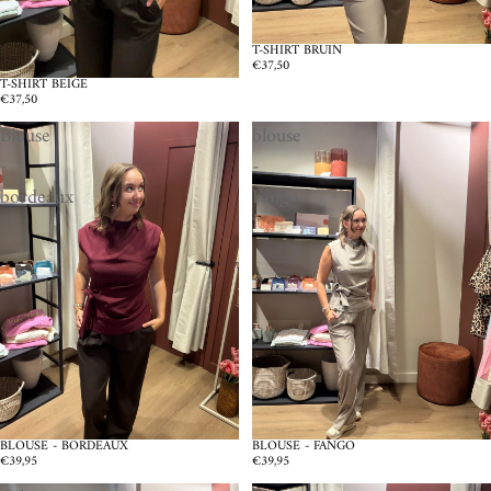
T-SHIRT BRUIN
€37,50
T-SHIRT BEIGE
€37,50
Blouse
blouse
-
-
bordeaux
Fango
BLOUSE - BORDEAUX
BLOUSE - FANGO
€39,95
€39,95