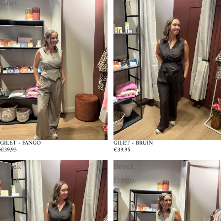
Gilet
Gilet
-
-
Fango
Bruin
GILET - BRUIN
GILET - FANGO
€39,95
€39,95
Broek
Broek
Bruin
Fango