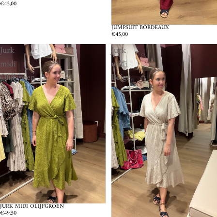
€45,00
JUMPSUIT BORDEAUX
€45,00
Jurk
Jurk
midi
midi
Olijfgroen
Beige
JURK MIDI OLIJFGROEN
€49,50