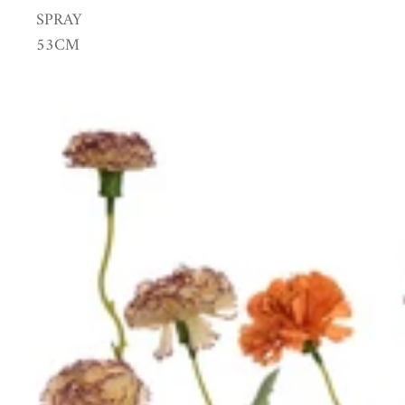
SPRAY
53CM